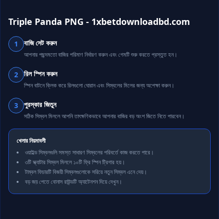
Triple Panda PNG - 1xbetdownloadbd.com
বাজি সেট করুন
1
আপনার পছন্দমতো বাজির পরিমাণ নির্ধারণ করুন এবং গেমটি শুরু করতে প্রস্তুত হন।
রিল স্পিন করুন
2
স্পিন বাটনে ক্লিক করে রিলগুলো ঘোরান এবং সিম্বলের মিলের জন্য অপেক্ষা করুন।
পুরস্কার জিতুন
3
সঠিক সিম্বল মিললে আপনি তাৎক্ষণিকভাবে আপনার বাজির বড় অংশ জিতে নিতে পারবেন।
খেলার নিয়মাবলী
ওয়াইল্ড সিম্বলগুলি সমস্ত সাধারণ সিম্বলের পরিবর্তে কাজ করতে পারে।
৩টি স্ক্যাটার সিম্বল মিললে ১০টি ফ্রি স্পিন ট্রিগার হয়।
টাম্বল ফিচারটি বিজয়ী সিম্বলগুলোকে সরিয়ে নতুন সিম্বল এনে দেয়।
বড় জয় পেতে বোনাস রাউন্ডটি অ্যাটেনশন দিয়ে দেখুন।