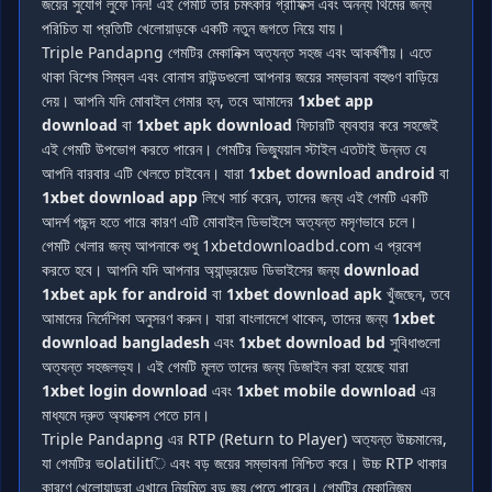
জয়ের সুযোগ লুফে নিন! এই গেমটি তার চমৎকার গ্রাফিক্স এবং অনন্য থিমের জন্য
পরিচিত যা প্রতিটি খেলোয়াড়কে একটি নতুন জগতে নিয়ে যায়।
Triple Pandapng গেমটির মেকানিক্স অত্যন্ত সহজ এবং আকর্ষণীয়। এতে
থাকা বিশেষ সিম্বল এবং বোনাস রাউন্ডগুলো আপনার জয়ের সম্ভাবনা বহুগুণ বাড়িয়ে
দেয়। আপনি যদি মোবাইল গেমার হন, তবে আমাদের
1xbet app
download
বা
1xbet apk download
ফিচারটি ব্যবহার করে সহজেই
এই গেমটি উপভোগ করতে পারেন। গেমটির ভিজ্যুয়াল স্টাইল এতটাই উন্নত যে
আপনি বারবার এটি খেলতে চাইবেন। যারা
1xbet download android
বা
1xbet download app
লিখে সার্চ করেন, তাদের জন্য এই গেমটি একটি
আদর্শ পছন্দ হতে পারে কারণ এটি মোবাইল ডিভাইসে অত্যন্ত মসৃণভাবে চলে।
গেমটি খেলার জন্য আপনাকে শুধু 1xbetdownloadbd.com এ প্রবেশ
করতে হবে। আপনি যদি আপনার অ্যান্ড্রয়েড ডিভাইসের জন্য
download
1xbet apk for android
বা
1xbet download apk
খুঁজছেন, তবে
আমাদের নির্দেশিকা অনুসরণ করুন। যারা বাংলাদেশে থাকেন, তাদের জন্য
1xbet
download bangladesh
এবং
1xbet download bd
সুবিধাগুলো
অত্যন্ত সহজলভ্য। এই গেমটি মূলত তাদের জন্য ডিজাইন করা হয়েছে যারা
1xbet login download
এবং
1xbet mobile download
এর
মাধ্যমে দ্রুত অ্যাক্সেস পেতে চান।
Triple Pandapng এর RTP (Return to Player) অত্যন্ত উচ্চমানের,
যা গেমটির ভolatilitি এবং বড় জয়ের সম্ভাবনা নিশ্চিত করে। উচ্চ RTP থাকার
কারণে খেলোয়াড়রা এখানে নিয়মিত বড় জয় পেতে পারেন। গেমটির মেকানিজম