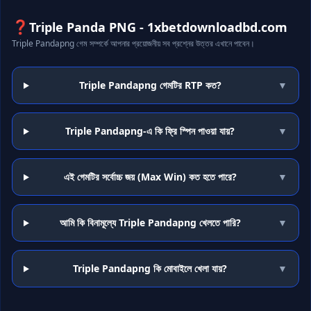
❓
Triple Panda PNG - 1xbetdownloadbd.com
Triple Pandapng গেম সম্পর্কে আপনার প্রয়োজনীয় সব প্রশ্নের উত্তর এখানে পাবেন।
Triple Pandapng গেমটির RTP কত?
▼
Triple Pandapng-এ কি ফ্রি স্পিন পাওয়া যায়?
▼
এই গেমটির সর্বোচ্চ জয় (Max Win) কত হতে পারে?
▼
আমি কি বিনামূল্যে Triple Pandapng খেলতে পারি?
▼
Triple Pandapng কি মোবাইলে খেলা যায়?
▼