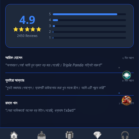
5
4.9
4
3
⭐⭐⭐⭐⭐
2
2450 Reviews
1
আরিফ হোসেন
২ দিন আগে
“অসাধারণ গেম! আমি খুব দ্রুত বড় জয় পেয়েছি। Triple Panda সত্যিই দারুণ!”
সুমাইয়া আক্তার
৫ দিন আগে
“খুবই মজাদার গেমপ্লে। অ্যাপটি ডাউনলোড করা খুব সহজ ছিল। আমি এটি পছন্দ করি!”
রাহাত খান
১ সপ্তাহ আগে
“সেরা অভিজ্ঞতা! অনেক বড় উইন পেয়েছি, ধন্যবাদ 1xbet!”
🏠
📥
🎁
💎
🎧