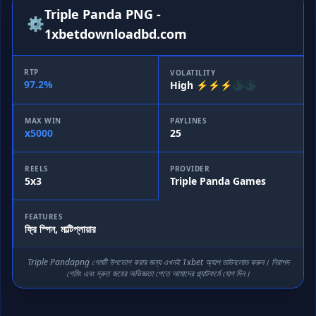
Triple Panda PNG -
⚙️
1xbetdownloadbd.com
RTP
VOLATILITY
97.2%
High ⚡⚡⚡🌑🌑
MAX WIN
PAYLINES
x5000
25
REELS
PROVIDER
5x3
Triple Panda Games
FEATURES
ফ্রি স্পিন, মাল্টিপ্লায়ার
Triple Pandapng গেমটি উপভোগ করার জন্য এখনই 1xbet অ্যাপ ডাউনলোড করুন। নিরাপদ
গেমিং এবং দ্রুত জয়ের অভিজ্ঞতা পেতে আমাদের প্ল্যাটফর্মে যোগ দিন।