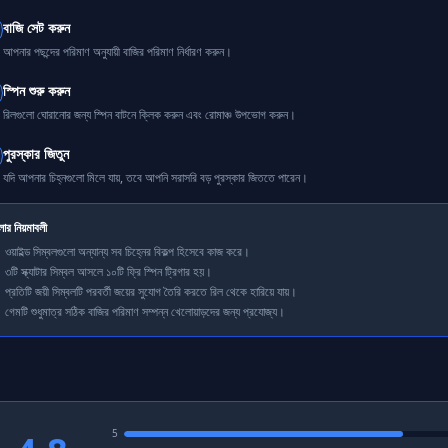
বাজি সেট করুন
আপনার পছন্দের পরিমাণ অনুযায়ী বাজির পরিমাণ নির্ধারণ করুন।
স্পিন শুরু করুন
রিলগুলো ঘোরানোর জন্য স্পিন বাটনে ক্লিক করুন এবং রোমাঞ্চ উপভোগ করুন।
পুরস্কার জিতুন
যদি আপনার চিহ্নগুলো মিলে যায়, তবে আপনি সরাসরি বড় পুরস্কার জিততে পারেন।
লার নিয়মাবলী
ওয়াইল্ড সিম্বলগুলো অন্যান্য সব চিহ্নের বিকল্প হিসেবে কাজ করে।
৩টি স্ক্যাটার সিম্বল আসলে ১০টি ফ্রি স্পিন ট্রিগার হয়।
প্রতিটি জয়ী সিম্বলটি পরবর্তী জয়ের সুযোগ তৈরি করতে রিল থেকে হারিয়ে যায়।
গেমটি শুধুমাত্র সঠিক বাজির পরিমাণ সম্পন্ন খেলোয়াড়দের জন্য প্রযোজ্য।
5