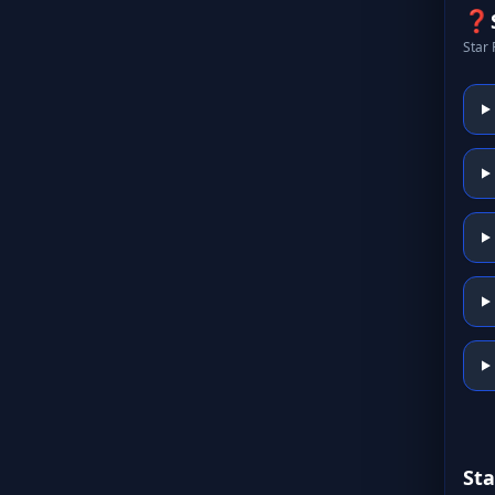
❓
Star P
Sta