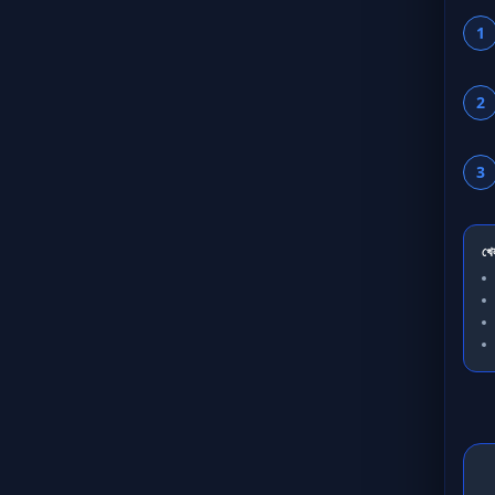
1
2
3
খে