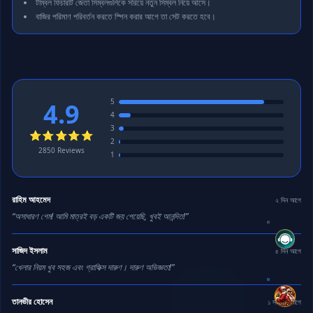
টাম্বল ফিচারটি জেতা সিম্বলগুলিকে সরিয়ে নতুন সিম্বল নিয়ে আসে।
বাজির পরিমাণ পরিবর্তন করতে স্পিন করার আগে তা সেট করতে হবে।
5
4.9
4
3
⭐⭐⭐⭐⭐
2
2850 Reviews
1
রাহিম আহমেদ
২ দিন আগে
“অসাধারণ গেম! আমি মাত্রই বড় একটি জয় পেয়েছি, খুবই আনন্দিত!”
সাজিদ ইসলাম
৫ দিন আগে
“খেলার নিয়ম খুব সহজ এবং গ্রাফিক্স দারুণ। দারুণ অভিজ্ঞতা!”
তানভীর হোসেন
১ সপ্তাহ আগে