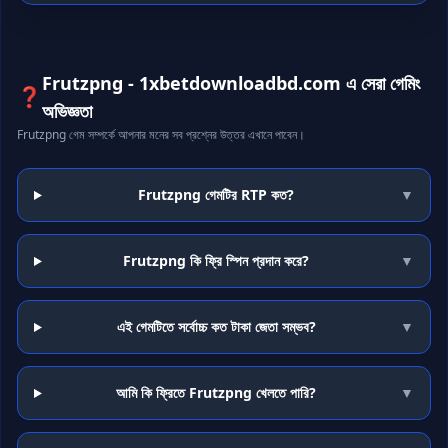
Frutzpng - 1xbetdownloadbd.com এ সেরা গেমিং
❓
অভিজ্ঞতা
Frutzpng গেম সম্পর্কে আপনার মনের সব প্রশ্নের উত্তর এখানে পাবেন।
Frutzpng গেমটির RTP কত?
▼
Frutzpng কি ফ্রি স্পিন প্রদান করে?
▼
এই গেমটিতে সর্বোচ্চ কত টাকা জেতা সম্ভব?
▼
আমি কি ফ্রিতে Frutzpng খেলতে পারি?
▼