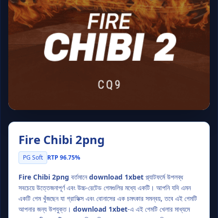
▶
Fire Chibi 2png
PG Soft
RTP 96.75%
Fire Chibi 2png
বর্তমানে
download 1xbet
প্ল্যাটফর্মে উপলব্ধ
সবচেয়ে উত্তেজনাপূর্ণ এবং উচ্চ-রেটেড গেমগুলির মধ্যে একটি। আপনি যদি এমন
একটি গেম খুঁজছেন যা গ্রাফিক্স এবং বোনাসের এক চমৎকার সমন্বয়, তবে এই গেমটি
আপনার জন্য উপযুক্ত।
download 1xbet
-এ এই গেমটি খেলার মাধ্যমে