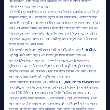
ব্যবহারকারীরা একটি অনন্য গেমিং অভিজ্ঞতা লাভ করেন যা তাদের বিনোদনের
পাশাপাশি বড় জয়ের সুযোগ করে দেয়।
এই গেমটির মূল মেকানিজমে রয়েছে অসাধারণ অ্যানিমেটেড ক্যারেক্টার এবং ভাইব্রেন্ট
ভিজ্যুয়াল স্টাইল, যা খেলোয়াড়দের মুহূর্তের মধ্যেই আকৃষ্ট করে। গেমটিতে বিভিন্ন
ধরনের বিশেষ প্রতীক এবং বোনাস রাউন্ড রয়েছে যা জয়ের সম্ভাবনাকে বহুগুণ বাড়িয়ে
দেয়। এর ওয়াইল্ড সিম্বল এবং স্ক্যাটার ফিচারগুলি গেমপ্লেতে গতি সঞ্চার করে এবং
খেলোয়াড়দের জন্য অপ্রত্যাশিত সারপ্রাইজ নিয়ে আসে। বিশেষ করে এর বোনাস
রাউন্ডগুলো অত্যন্ত রোমাঞ্চকর, যেখানে মাল্টিপ্লায়ারের মাধ্যমে ছোট বাজি থেকেও
বিশাল অংকের অর্থ জেতা সম্ভব।
যাঁরা অনলাইন গেমিং এবং স্লট গেমের প্রতি আগ্রহী, তাঁদের জন্য
Fire Chibi
2png
একটি আদর্শ পছন্দ। এর ইউজার ইন্টারফেস অত্যন্ত সহজ এবং
ব্যবহারকারী-বান্ধব, যা নতুন এবং অভিজ্ঞ উভয় ধরনের খেলোয়াড়দের জন্য
সুবিধাজনক। এই গেমটি কেন জনপ্রিয়? কারণ এটি আধুনিক প্রযুক্তির সাথে
ক্লাসিক গেমিংয়ের এক মেলবন্ধন। যারা উচ্চ মানের গ্রাফিক্স এবং দ্রুত গেমপ্লে
পছন্দ করেন, তারা সহজেই এই গেমটির প্রেমে পড়ে যান।
জেতার সম্ভাবনার কথা বললে, এই গেমটির
RTP (Return to Player)
হলো
৯৬.৭৫%, যা অনলাইন গেমের বাজারে বেশ প্রতিযোগিতামূলক। এর মাঝারি মানের
ভোলাটিলিটি নিশ্চিত করে যে খেলোয়াড়রা নিয়মিত বিরতিতে জয় পেতে পারেন,
পাশাপাশি সর্বোচ্চ জয়ের সম্ভাবনাও এখানে বিদ্যমান। যারা কৌশলগতভাবে খেলতে
পছন্দ করেন এবং ধৈর্য ধরতে পারেন, তাদের জন্য এই গেমটি একটি খনি হতে পারে।
সবশেষে, আপনি যদি সেরা গেমিং অভিজ্ঞতা, দ্রুত পেমেন্ট এবং আকর্ষণীয় বোনাস